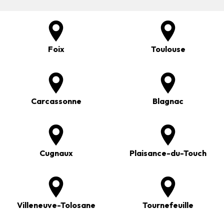
Foix
Toulouse
Carcassonne
Blagnac
Cugnaux
Plaisance-du-Touch
Villeneuve-Tolosane
Tournefeuille