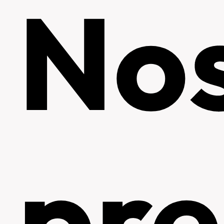
No
pre