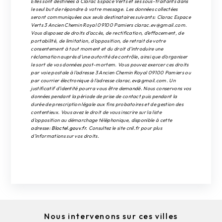
Elles sont destinées à Clarac Espace Verts et ses sous-traitants dans
le seul but de répondre à votre message. Les données collectées
seront communiquées aux seuls destinataires suivants: Clarac Espace
Verts 3 Ancien Chemin Royal 09100 Pamiers clarac.ev@gmail.com.
Vous disposez de droits d’accès, de rectification, d’effacement, de
portabilité, de limitation, d’opposition, de retrait de votre
consentement à tout moment et du droit d’introduire une
réclamation auprès d’une autorité de contrôle, ainsi que d’organiser
le sort de vos données post-mortem. Vous pouvez exercer ces droits
par voie postale à l'adresse 3 Ancien Chemin Royal 09100 Pamiers ou
par courrier électronique à l'adresse clarac.ev@gmail.com. Un
justificatif d'identité pourra vous être demandé. Nous conservons vos
données pendant la période de prise de contact puis pendant la
durée de prescription légale aux fins probatoires et de gestion des
contentieux. Vous avez le droit de vous inscrire sur la liste
d'opposition au démarchage téléphonique, disponible à cette
adresse:
Bloctel.gouv.fr
. Consultez le site cnil.fr pour plus
d’informations sur vos droits.
Nous intervenons sur ces villes