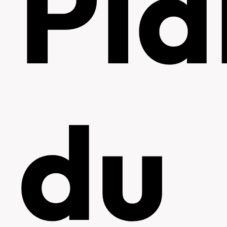
Pla
du