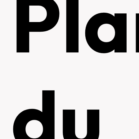
Pla
du