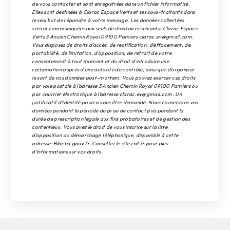
de vous contacter et sont enregistrées dans un fichier informatisé.
Elles sont destinées à Clarac Espace Verts et ses sous-traitants dans
le seul but de répondre à votre message. Les données collectées
seront communiquées aux seuls destinataires suivants: Clarac Espace
Verts 3 Ancien Chemin Royal 09100 Pamiers clarac.ev@gmail.com.
Vous disposez de droits d’accès, de rectification, d’effacement, de
portabilité, de limitation, d’opposition, de retrait de votre
consentement à tout moment et du droit d’introduire une
réclamation auprès d’une autorité de contrôle, ainsi que d’organiser
le sort de vos données post-mortem. Vous pouvez exercer ces droits
par voie postale à l'adresse 3 Ancien Chemin Royal 09100 Pamiers ou
par courrier électronique à l'adresse clarac.ev@gmail.com. Un
justificatif d'identité pourra vous être demandé. Nous conservons vos
données pendant la période de prise de contact puis pendant la
durée de prescription légale aux fins probatoires et de gestion des
contentieux. Vous avez le droit de vous inscrire sur la liste
d'opposition au démarchage téléphonique, disponible à cette
adresse:
Bloctel.gouv.fr
. Consultez le site cnil.fr pour plus
d’informations sur vos droits.