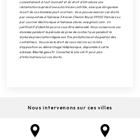
consentement à tout moment et du droit d’introduire une
réclamation auprès d’une autorité de contrôle, ainsi que d’organiser
le sort de vos données post-mortem. Vous pouvez exercer ces droits
par voie postale à l'adresse 3 Ancien Chemin Royal 09100 Pamiers ou
par courrier électronique à l'adresse clarac.ev@gmail.com. Un
justificatif d'identité pourra vous être demandé. Nous conservons vos
données pendant la période de prise de contact puis pendant la
durée de prescription légale aux fins probatoires et de gestion des
contentieux. Vous avez le droit de vous inscrire sur la liste
d'opposition au démarchage téléphonique, disponible à cette
adresse:
Bloctel.gouv.fr
. Consultez le site cnil.fr pour plus
d’informations sur vos droits.
Nous intervenons sur ces villes