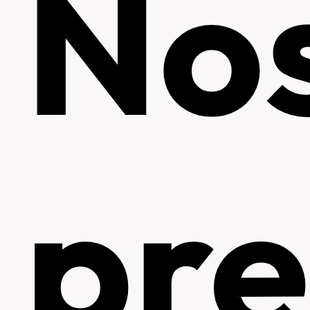
No
pre