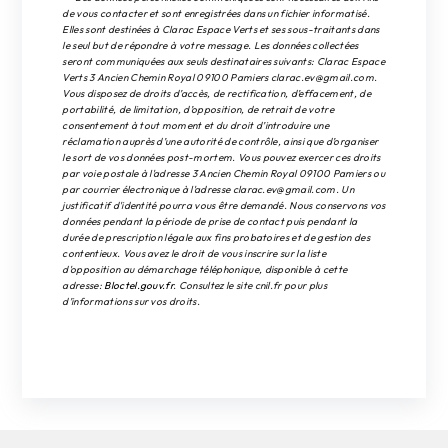
de vous contacter et sont enregistrées dans un fichier informatisé.
Elles sont destinées à Clarac Espace Verts et ses sous-traitants dans
le seul but de répondre à votre message. Les données collectées
seront communiquées aux seuls destinataires suivants: Clarac Espace
Verts 3 Ancien Chemin Royal 09100 Pamiers clarac.ev@gmail.com.
Vous disposez de droits d’accès, de rectification, d’effacement, de
portabilité, de limitation, d’opposition, de retrait de votre
consentement à tout moment et du droit d’introduire une
réclamation auprès d’une autorité de contrôle, ainsi que d’organiser
le sort de vos données post-mortem. Vous pouvez exercer ces droits
par voie postale à l'adresse 3 Ancien Chemin Royal 09100 Pamiers ou
par courrier électronique à l'adresse clarac.ev@gmail.com. Un
justificatif d'identité pourra vous être demandé. Nous conservons vos
données pendant la période de prise de contact puis pendant la
durée de prescription légale aux fins probatoires et de gestion des
contentieux. Vous avez le droit de vous inscrire sur la liste
d'opposition au démarchage téléphonique, disponible à cette
adresse:
Bloctel.gouv.fr
. Consultez le site cnil.fr pour plus
d’informations sur vos droits.