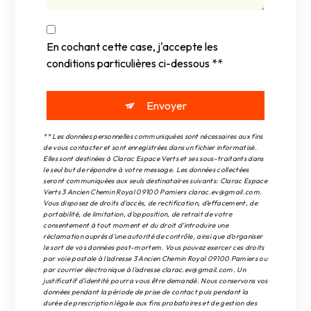
En cochant cette case, j'accepte les
conditions particulières ci-dessous **
Envoyer
** Les données personnelles communiquées sont nécessaires aux fins
de vous contacter et sont enregistrées dans un fichier informatisé.
Elles sont destinées à Clarac Espace Verts et ses sous-traitants dans
le seul but de répondre à votre message. Les données collectées
seront communiquées aux seuls destinataires suivants: Clarac Espace
Verts 3 Ancien Chemin Royal 09100 Pamiers clarac.ev@gmail.com.
Vous disposez de droits d’accès, de rectification, d’effacement, de
portabilité, de limitation, d’opposition, de retrait de votre
consentement à tout moment et du droit d’introduire une
réclamation auprès d’une autorité de contrôle, ainsi que d’organiser
le sort de vos données post-mortem. Vous pouvez exercer ces droits
par voie postale à l'adresse 3 Ancien Chemin Royal 09100 Pamiers ou
par courrier électronique à l'adresse clarac.ev@gmail.com. Un
justificatif d'identité pourra vous être demandé. Nous conservons vos
données pendant la période de prise de contact puis pendant la
durée de prescription légale aux fins probatoires et de gestion des