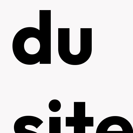
du
sit